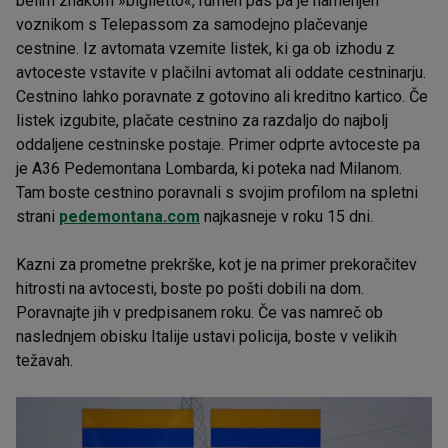
belim znakom »biglietto«, rumen pas pa je namenjen
voznikom s Telepassom za samodejno plačevanje
cestnine. Iz avtomata vzemite listek, ki ga ob izhodu z
avtoceste vstavite v plačilni avtomat ali oddate cestninarju.
Cestnino lahko poravnate z gotovino ali kreditno kartico. Če
listek izgubite, plačate cestnino za razdaljo do najbolj
oddaljene cestninske postaje. Primer odprte avtoceste pa
je A36 Pedemontana Lombarda, ki poteka nad Milanom.
Tam boste cestnino poravnali s svojim profilom na spletni
strani
pedemontana.com
najkasneje v roku 15 dni.
Kazni za prometne prekrške, kot je na primer prekoračitev
hitrosti na avtocesti, boste po pošti dobili na dom.
Poravnajte jih v predpisanem roku. Če vas namreč ob
naslednjem obisku Italije ustavi policija, boste v velikih
težavah.