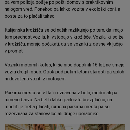
pa vam policija pošlje po pošti domov s prekrškovnim
nalogom vred. Ponekod pa lahko vozite v ekološki coni, a
boste za to plačali takso.
Italijanska krožišča se od naših razlikujejo po tem, da imajo
tam prednost vozila, ki vstopajo v krožišče. Vozila, ki so že
v krožišču, morajo počakati, da se vozniki z desne vključijo
v promet.
Vozniki motornih koles, ki še niso dopolnili 16 let, ne smejo
voziti drugih oseb. Otrok pod petim letom starosti pa sploh
ni dovoljeno voziti z motorjem.
Parkirna mesta so v Italiji označena z belo, modro ali pa
rumeno barvo. Na belih lahko parkirate brezplačno, na
modrih je treba plačati, rumena parkirna mesta pa so
rezervirana za stanovalce ali druge uporabnike.