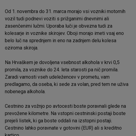
Od 1. novembra do 31. marca morajo vsi vozniki motornih
vozil tudi podnevi voziti s prižganimi dnevnimi ali
zasenčenimi lučmi. Uporaba luči je obvezna tudi za
kolesarje in voznike skirojev. Oboji morajo imeti vsaj eno
belo luč na sprednjem in eno na zadnjem delu kolesa
oziroma skiroja.
Na Hrvaškem je dovoljena vsebnost alkohola v krvi 0,5
promila, za voznike do 24. leta starosti pa nič promila.
Zaradi varnosti vseh udeležencev v prometu, vam
predlagamo, da oseba, ki sede za volan, pred tem ne uživa
nobenega alkohola.
Cestnino za vožnjo po avtocesti boste poravnali glede na
prevožene kilometre. Na vstopni cestninski postaji boste
prejeli listek, ki ga boste oddali na izstopni postaji.
Cestnino lahko poravnate v gotovini (EUR) ali s kreditno
kartico.