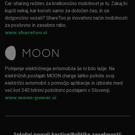
Car-sharing rešitev za kratkoročno mobilnost je tu. Zakaj bi
kupili nekaj, kar koristi samo za določen čas, in se
dolgoročno vezali? ShareToo je inovativni način mobilnosti
za poslovno in zasebno rabo.
www.sharetoo.si
Polnjenje električnega avtomobila še ni bilo lažje. Na
električnih postajah MOON charge lahko polnite svoj
električni avtomobil s pomočjo aplikacije in izbirate med
več kot 340 hitrimi polnilnimi postajami v Sloveniji.
www.moon-power.si
Splošni pogoji kartice
Politika zasebnosti
|
|