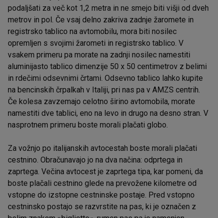
podaljšati za več kot 1,2 metra in ne smejo biti višji od dveh
metrov in pol. Če vsaj delno zakriva zadnje žaromete in
registrsko tablico na avtomobilu, mora biti nosilec
opremljen s svojimi žarometi in registrsko tablico. V
vsakem primeru pa morate na zadnji nosilec namestiti
aluminijasto tablico dimenzije 50 x 50 centimetrov z belimi
in rdečimi odsevnimi črtami. Odsevno tablico lahko kupite
na bencinskih črpalkah v Italiji, pri nas pa v AMZS centrih.
Če kolesa zavzemajo celotno širino avtomobila, morate
namestiti dve tablici, eno na levo in drugo na desno stran. V
nasprotnem primeru boste morali plačati globo.
Za vožnjo po italijanskih avtocestah boste morali plačati
cestnino. Obračunavajo jo na dva načina: odprtega in
zaprtega. Večina avtocest je zaprtega tipa, kar pomeni, da
boste plačali cestnino glede na prevožene kilometre od
vstopne do izstopne cestninske postaje. Pred vstopno
cestninsko postajo se razvrstite na pas, ki je označen z