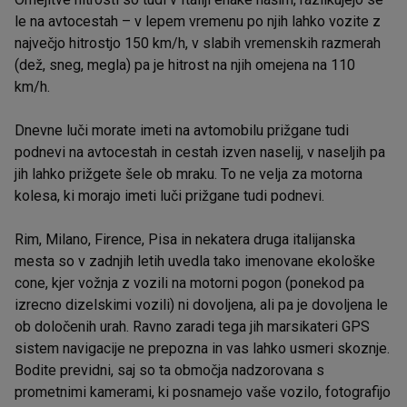
le na avtocestah – v lepem vremenu po njih lahko vozite z
največjo hitrostjo 150 km/h, v slabih vremenskih razmerah
(dež, sneg, megla) pa je hitrost na njih omejena na 110
km/h.
Dnevne luči morate imeti na avtomobilu prižgane tudi
podnevi na avtocestah in cestah izven naselij, v naseljih pa
jih lahko prižgete šele ob mraku. To ne velja za motorna
kolesa, ki morajo imeti luči prižgane tudi podnevi.
Rim, Milano, Firence, Pisa in nekatera druga italijanska
mesta so v zadnjih letih uvedla tako imenovane ekološke
cone, kjer vožnja z vozili na motorni pogon (ponekod pa
izrecno dizelskimi vozili) ni dovoljena, ali pa je dovoljena le
ob določenih urah. Ravno zaradi tega jih marsikateri GPS
sistem navigacije ne prepozna in vas lahko usmeri skoznje.
Bodite previdni, saj so ta območja nadzorovana s
prometnimi kamerami, ki posnamejo vaše vozilo, fotografijo