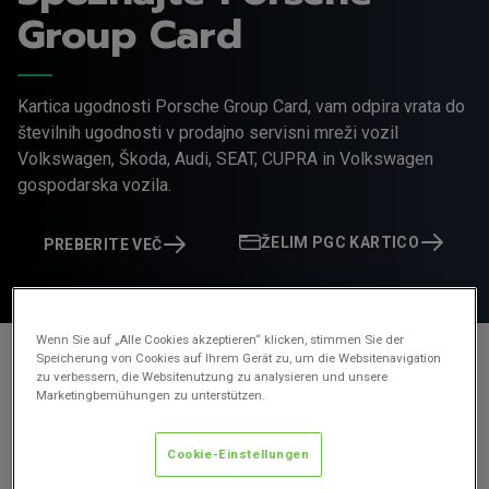
Group Card
Kartica ugodnosti Porsche Group Card, vam odpira vrata do
številnih ugodnosti v prodajno servisni mreži vozil
Volkswagen, Škoda, Audi, SEAT, CUPRA in Volkswagen
gospodarska vozila.
ŽELIM PGC KARTICO
PREBERITE VEČ
Wenn Sie auf „Alle Cookies akzeptieren“ klicken, stimmen Sie der
Speicherung von Cookies auf Ihrem Gerät zu, um die Websitenavigation
zu verbessern, die Websitenutzung zu analysieren und unsere
Marketingbemühungen zu unterstützen.
Cookie-Einstellungen