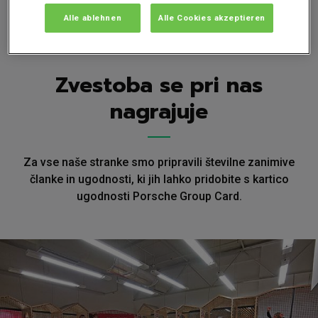
Alle ablehnen
Alle Cookies akzeptieren
Zvestoba se pri nas
nagrajuje
Za vse naše stranke smo pripravili številne zanimive
članke in ugodnosti, ki jih lahko pridobite s kartico
ugodnosti Porsche Group Card.