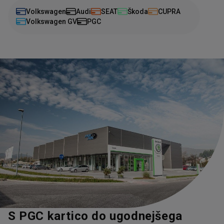
Volkswagen
Audi
SEAT
Škoda
CUPRA
Volkswagen GV
PGC
S PGC kartico do ugodnejšega