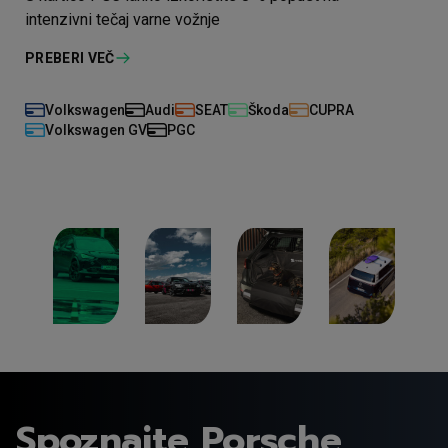
intenzivni tečaj varne vožnje
PREBERI VEČ
Volkswagen
Audi
SEAT
Škoda
CUPRA
Volkswagen GV
PGC
Spoznajte Porsche