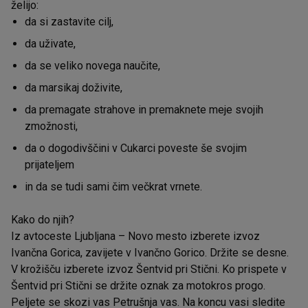
želijo:
da si zastavite cilj,
da uživate,
da se veliko novega naučite,
da marsikaj doživite,
da premagate strahove in premaknete meje svojih
zmožnosti,
da o dogodivščini v Cukarci poveste še svojim
prijateljem
in da se tudi sami čim večkrat vrnete.
Kako do njih?
Iz avtoceste Ljubljana – Novo mesto izberete izvoz
Ivančna Gorica, zavijete v Ivančno Gorico. Držite se desne.
V krožišču izberete izvoz Šentvid pri Stični. Ko prispete v
Šentvid pri Stični se držite oznak za motokros progo.
Peljete se skozi vas Petrušnja vas. Na koncu vasi sledite