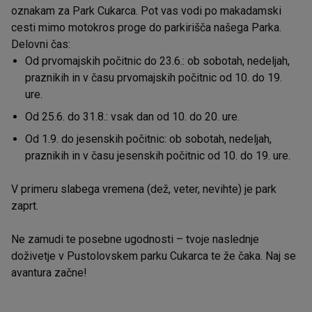
oznakam za Park Cukarca. Pot vas vodi po makadamski
cesti mimo motokros proge do parkirišča našega Parka.
Delovni čas:
Od prvomajskih počitnic do 23.6.: ob sobotah, nedeljah,
praznikih in v času prvomajskih počitnic od 10. do 19.
ure.
Od 25.6. do 31.8.: vsak dan od 10. do 20. ure.
Od 1.9. do jesenskih počitnic: ob sobotah, nedeljah,
praznikih in v času jesenskih počitnic od 10. do 19. ure.
V primeru slabega vremena (dež, veter, nevihte) je park
zaprt.
Ne zamudi te posebne ugodnosti – tvoje naslednje
doživetje v Pustolovskem parku Cukarca te že čaka. Naj se
avantura začne!