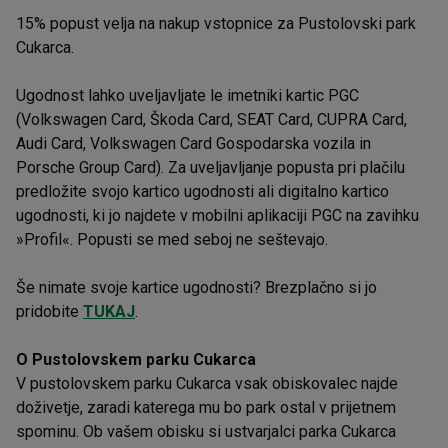
15% popust velja na nakup vstopnice za Pustolovski park
Cukarca.
Ugodnost lahko uveljavljate le imetniki kartic PGC
(Volkswagen Card, Škoda Card, SEAT Card, CUPRA Card,
Audi Card, Volkswagen Card Gospodarska vozila in
Porsche Group Card). Za uveljavljanje popusta pri plačilu
predložite svojo kartico ugodnosti ali digitalno kartico
ugodnosti, ki jo najdete v mobilni aplikaciji PGC na zavihku
»Profil«. Popusti se med seboj ne seštevajo.
Še nimate svoje kartice ugodnosti? Brezplačno si jo
pridobite
TUKAJ
.
O Pustolovskem parku Cukarca
V pustolovskem parku Cukarca vsak obiskovalec najde
doživetje, zaradi katerega mu bo park ostal v prijetnem
spominu. Ob vašem obisku si ustvarjalci parka Cukarca