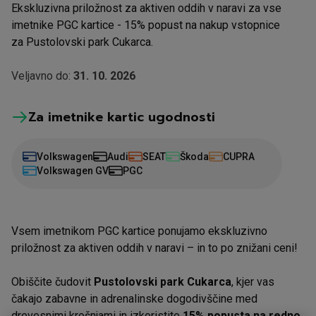
Ekskluzivna priložnost za aktiven oddih v naravi za vse
imetnike PGC kartice - 15% popust na nakup vstopnice
za Pustolovski park Cukarca.
Veljavno do:
31. 10. 2026
Za imetnike kartic ugodnosti
Volkswagen
Audi
SEAT
Škoda
CUPRA
Volkswagen GV
PGC
Vsem imetnikom PGC kartice ponujamo ekskluzivno
priložnost za aktiven oddih v naravi – in to po znižani ceni!
Obiščite čudovit
Pustolovski park Cukarca
, kjer vas
čakajo zabavne in adrenalinske dogodivščine med
drevesnimi krošnjami in izkoristite
15% popusta na redno